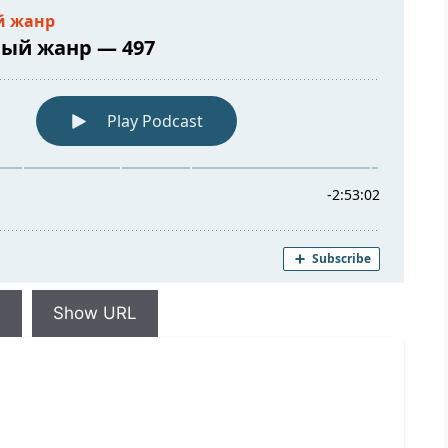
d
Show URL