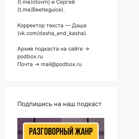
(t.me/otovrn) и Сергей
(t.me/Beetleguice).
Корректор текста — Даша
(vk.com/dasha_end_kasha).
Архив подкаста на сайте →
podbox.ru
Почта → mail@podbox.ru
Подпишись на наш подкаст