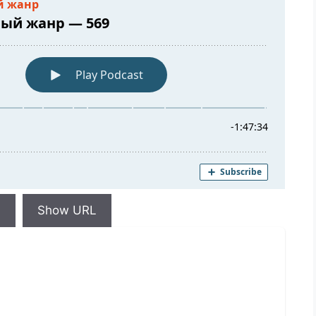
d
Show URL