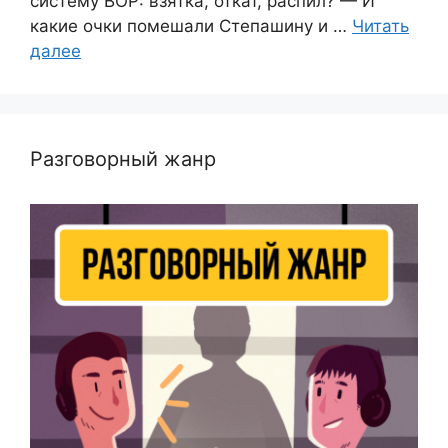
систему ВОР: взятка, откат, распил? — И
какие очки помешали Степашину и …
Читать
далее
Разговорный жанр