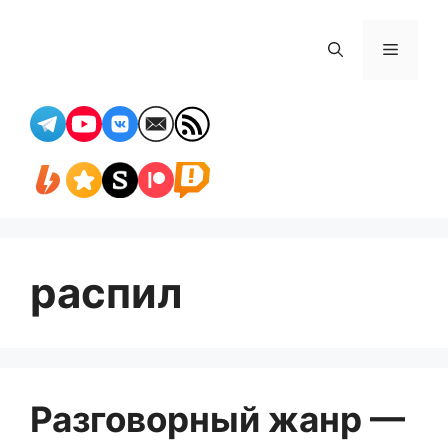
Перейти
к
Меню
содержимому
распил
Разговорный жанр —