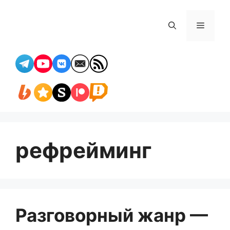
Перейти
к
Меню
содержимому
рефрейминг
Разговорный жанр —