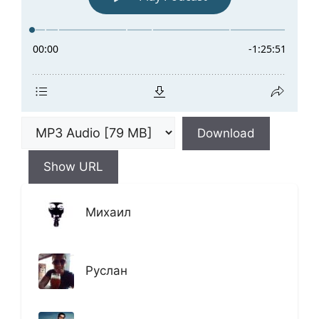
Download
Show URL
Михаил
Руслан