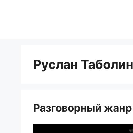
Перейти
к
содержимому
Руслан Таболи
Разговорный жанр