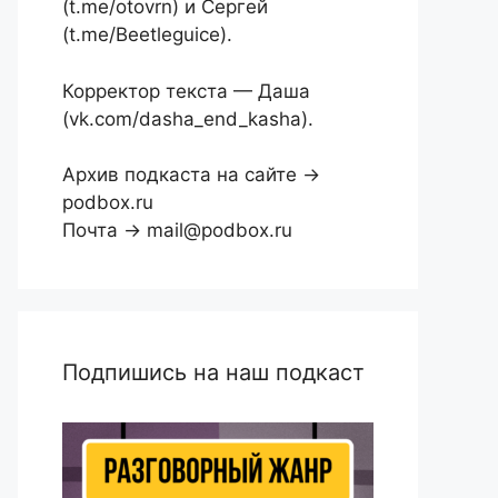
(t.me/otovrn) и Сергей
(t.me/Beetleguice).
Корректор текста — Даша
(vk.com/dasha_end_kasha).
Архив подкаста на сайте →
podbox.ru
Почта → mail@podbox.ru
Подпишись на наш подкаст