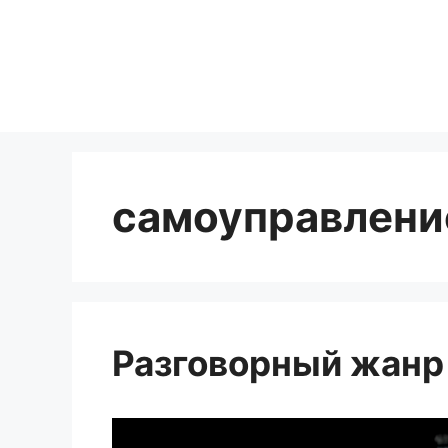
Перейти
к
содержимому
самоуправлени
Разговорный жанр