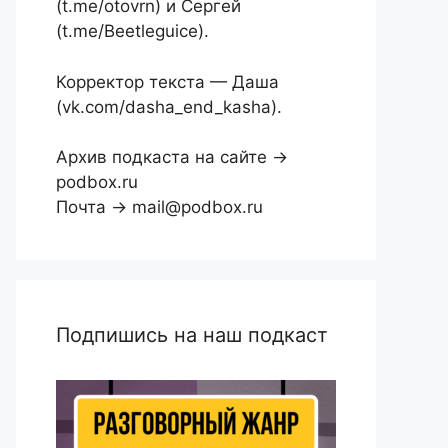
(t.me/otovrn) и Сергей
(t.me/Beetleguice).
Корректор текста — Даша
(vk.com/dasha_end_kasha).
Архив подкаста на сайте →
podbox.ru
Почта → mail@podbox.ru
Подпишись на наш подкаст