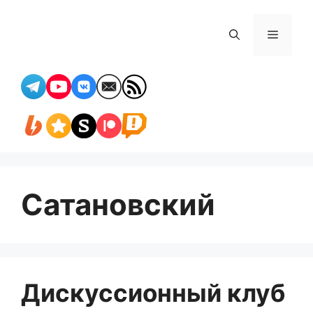
Перейти
к
Меню
содержимому
Сатановский
Дискуссионный клуб