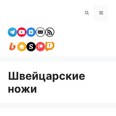
Перейти
к
Меню
содержимому
Швейцарские
ножи