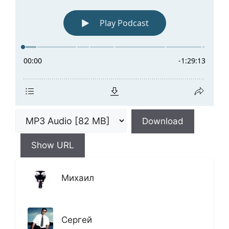
Download
Show URL
Михаил
Сергей