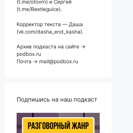
(t.me/otovrn) и Сергей
(t.me/Beetleguice).
Корректор текста — Даша
(vk.com/dasha_end_kasha).
Архив подкаста на сайте →
podbox.ru
Почта → mail@podbox.ru
Подпишись на наш подкаст