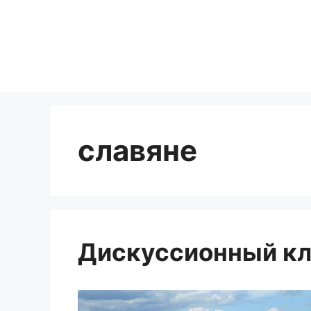
Перейти
к
содержимому
славяне
Дискуссионный кл