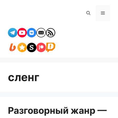
Перейти
к
Меню
содержимому
сленг
Разговорный жанр —