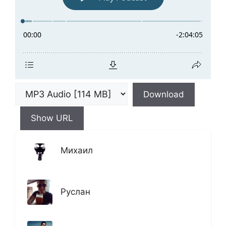
Download
Show URL
Михаил
Руслан