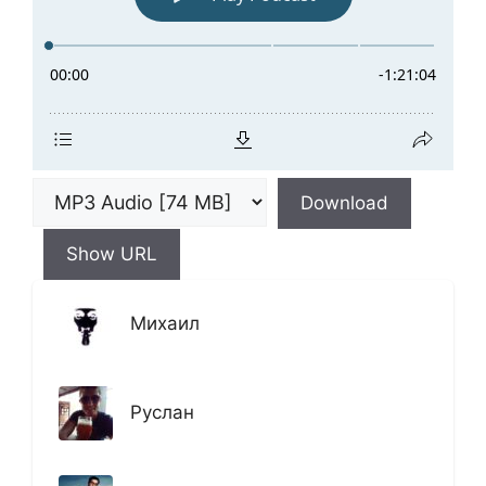
Download
Show URL
Михаил
Руслан