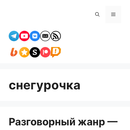
Перейти
к
Меню
содержимому
снегурочка
Разговорный жанр —