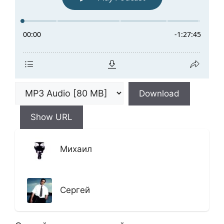
Download
Show URL
Михаил
Сергей