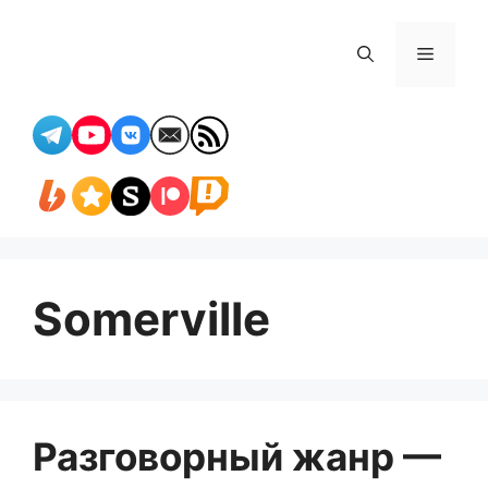
Перейти
к
Меню
содержимому
Somerville
Разговорный жанр —