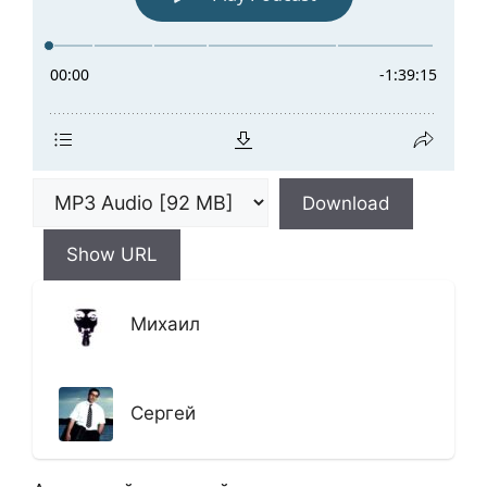
Download
Show URL
Михаил
Сергей