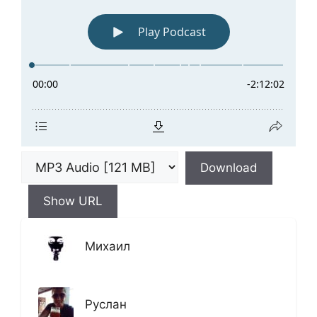
Download
Show URL
Михаил
Руслан