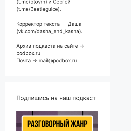
(t.me/otovrn) и Сергей
(t.me/Beetleguice).
Корректор текста — Даша
(vk.com/dasha_end_kasha).
Архив подкаста на сайте →
podbox.ru
Почта → mail@podbox.ru
Подпишись на наш подкаст