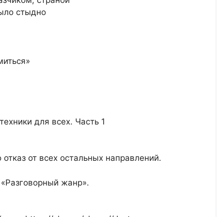
азчиком, страной
было стыдно
миться»
ехники для всех. Часть 1
отказ от всех остальных направлений.
 «Разговорный жанр».