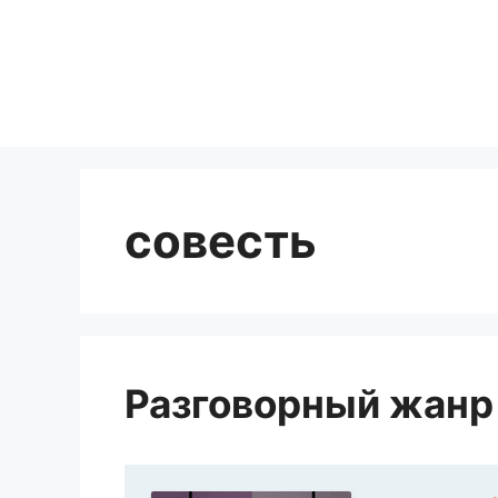
Перейти
к
содержимому
совесть
Разговорный жанр