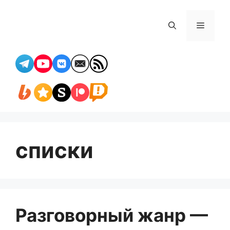
Перейти
к
Меню
содержимому
списки
Разговорный жанр —