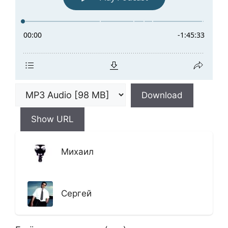
Download
Show URL
Михаил
Сергей