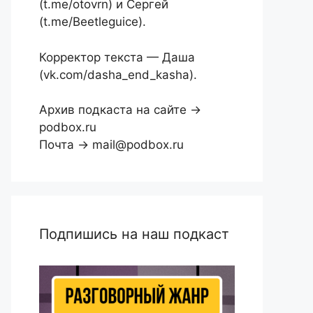
(t.me/otovrn) и Сергей
(t.me/Beetleguice).
Корректор текста — Даша
(vk.com/dasha_end_kasha).
Архив подкаста на сайте →
podbox.ru
Почта → mail@podbox.ru
Подпишись на наш подкаст