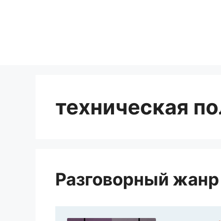
Перейти
к
содержимому
техническая п
Разговорный жанр