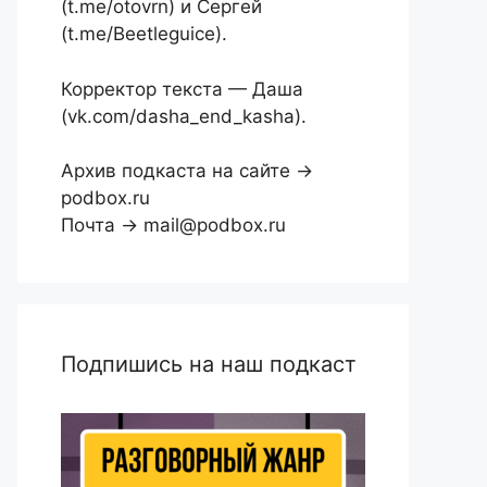
(t.me/otovrn) и Сергей
(t.me/Beetleguice).
Корректор текста — Даша
(vk.com/dasha_end_kasha).
Архив подкаста на сайте →
podbox.ru
Почта → mail@podbox.ru
Подпишись на наш подкаст