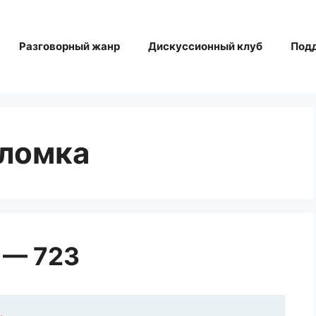
Разговорный жанр
Дискуссионный клуб
Под
оломка
 — 723