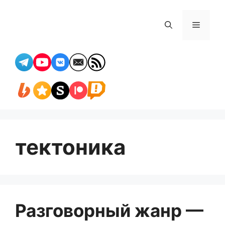
Перейти
к
Меню
содержимому
тектоника
Разговорный жанр —