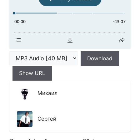
Download
Show URL
Михаил
Сергей