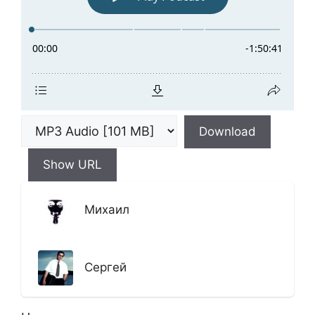
Download
Show URL
Михаил
Сергей