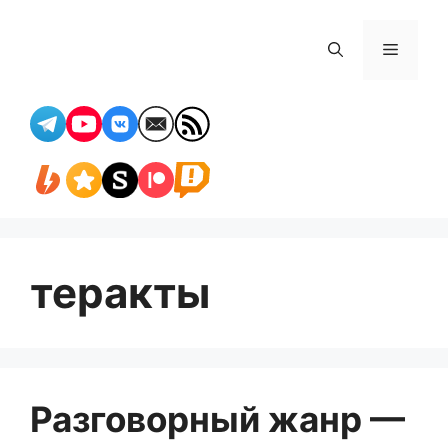
Перейти
к
Меню
содержимому
теракты
Разговорный жанр —