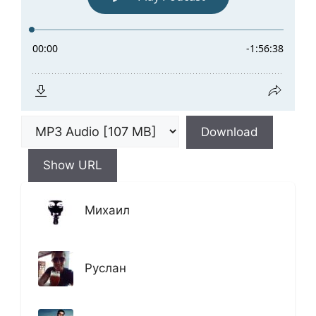
Download
Show URL
Михаил
Руслан