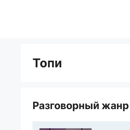
Перейти
к
содержимому
Топи
Разговорный жанр