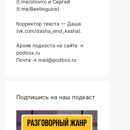
(t.me/otovrn) и Сергей
(t.me/Beetleguice).
Корректор текста — Даша
(vk.com/dasha_end_kasha).
Архив подкаста на сайте →
podbox.ru
Почта → mail@podbox.ru
Подпишись на наш подкаст