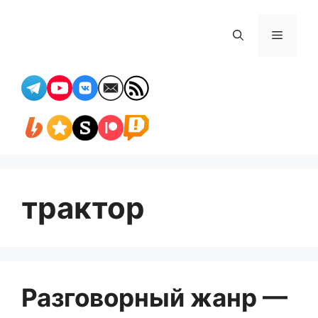
Перейти
к
Меню
содержимому
трактор
Разговорный жанр —