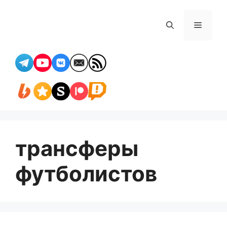
Перейти
к
Меню
содержимому
трансферы
футболистов