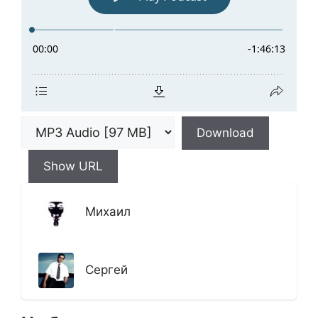
Download
Show URL
Михаил
Сергей