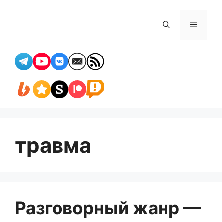
Перейти
к
Меню
содержимому
травма
Разговорный жанр —