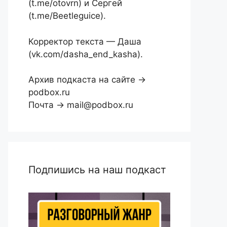
(t.me/otovrn) и Сергей
(t.me/Beetleguice).
Корректор текста — Даша
(vk.com/dasha_end_kasha).
Архив подкаста на сайте →
podbox.ru
Почта → mail@podbox.ru
Подпишись на наш подкаст