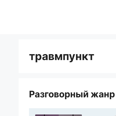
Перейти
к
содержимому
травмпункт
Разговорный жанр