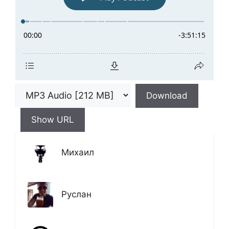
Download
Show URL
Михаил
Руслан