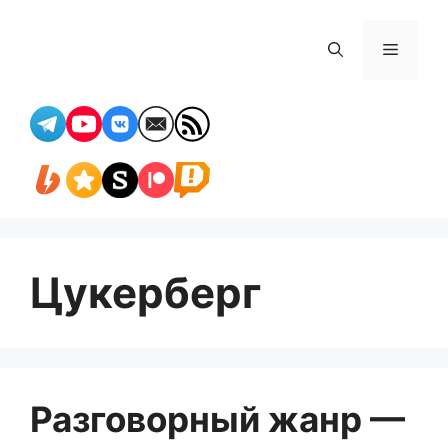
Перейти
к
Меню
содержимому
Цукерберг
Разговорный жанр —