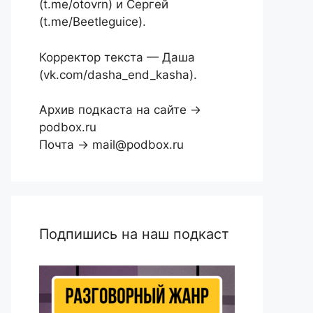
(t.me/otovrn) и Сергей
(t.me/Beetleguice).
Корректор текста — Даша
(vk.com/dasha_end_kasha).
Архив подкаста на сайте →
podbox.ru
Почта → mail@podbox.ru
Подпишись на наш подкаст