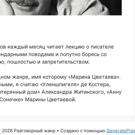
ков каждый месяц читает лекцию о писателе
лендарными поводами и попутно борясь со
ю, пошлостью и запретительством.
дном жанре, имя которому «Марина Цветаева».
ными, я считаю «Уленшпигеля» де Костера,
отерянный дом» Александра Житинского, «Анну
о Сонечке» Марины Цветаевой.
 2026 Разговорный жанр
• Создано с помощью
GeneratePre