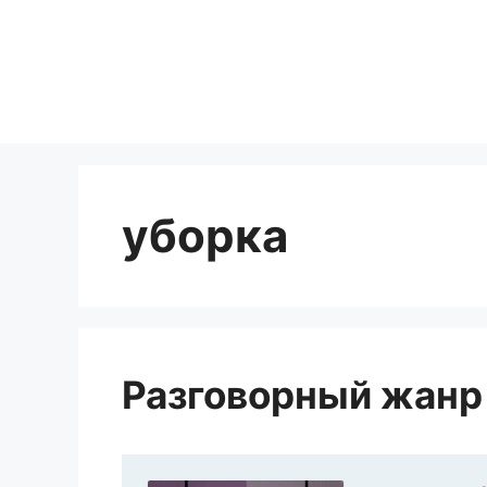
Перейти
к
содержимому
уборка
Разговорный жанр