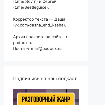
(t.me/otovrn) и Сергей
(t.me/Beetleguice).
Корректор текста — Даша
(vk.com/dasha_end_kasha).
Архив подкаста на сайте →
podbox.ru
Почта → mail@podbox.ru
Подпишись на наш подкаст