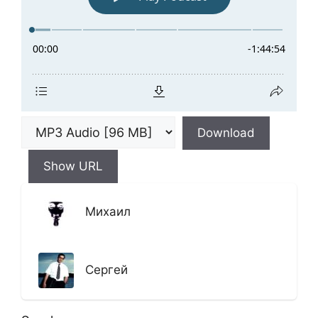
Download
Show URL
Михаил
Сергей