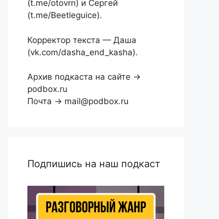
(t.me/otovrn) и Сергей
(t.me/Beetleguice).
Корректор текста — Даша
(vk.com/dasha_end_kasha).
Архив подкаста на сайте →
podbox.ru
Почта → mail@podbox.ru
Подпишись на наш подкаст