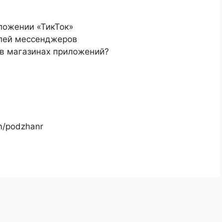
ложении «ТикТок»
елей мессенджеров
 в магазинах приложений?
m/podzhanr