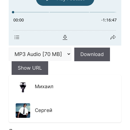
Download
Show URL
Михаил
Сергей