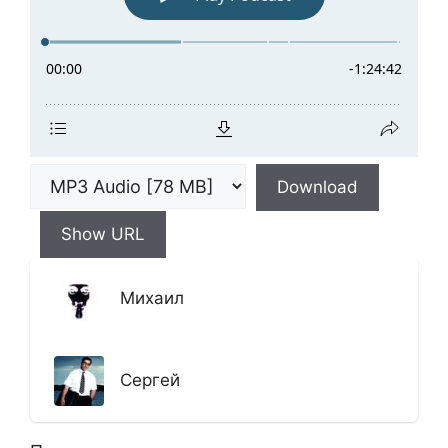
Download
Show URL
Михаил
Сергей