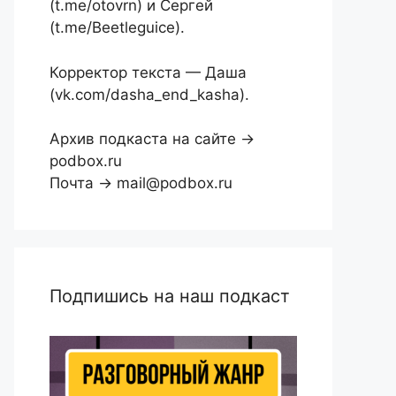
(t.me/otovrn) и Сергей
(t.me/Beetleguice).
Корректор текста — Даша
(vk.com/dasha_end_kasha).
Архив подкаста на сайте →
podbox.ru
Почта → mail@podbox.ru
Подпишись на наш подкаст