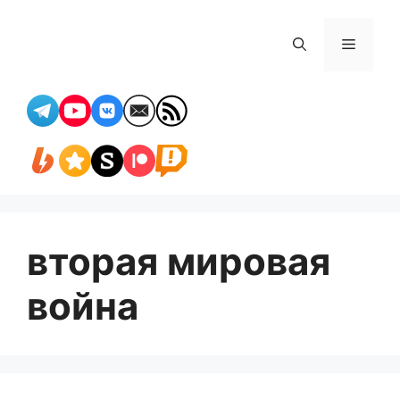
Перейти
к
Меню
содержимому
вторая мировая
война