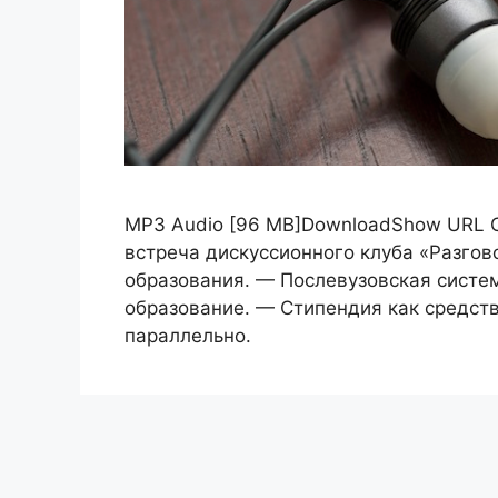
MP3 Audio [96 MB]DownloadShow URL О
встреча дискуссионного клуба «Разго
образования. — Послевузовская систе
образование. — Стипендия как средст
параллельно.