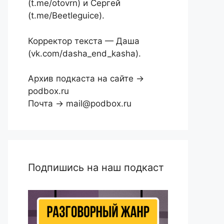
(t.me/otovrn) и Сергей
(t.me/Beetleguice).
Корректор текста — Даша
(vk.com/dasha_end_kasha).
Архив подкаста на сайте →
podbox.ru
Почта → mail@podbox.ru
Подпишись на наш подкаст