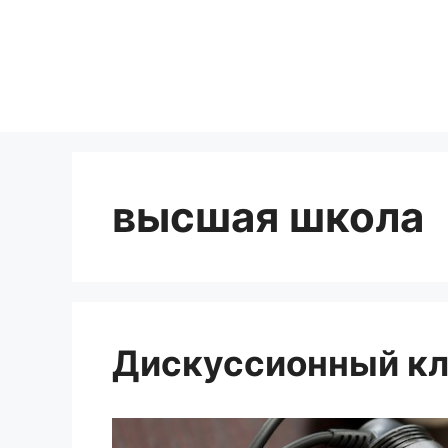
Перейти
к
содержимому
высшая школа
Дискуссионный кл