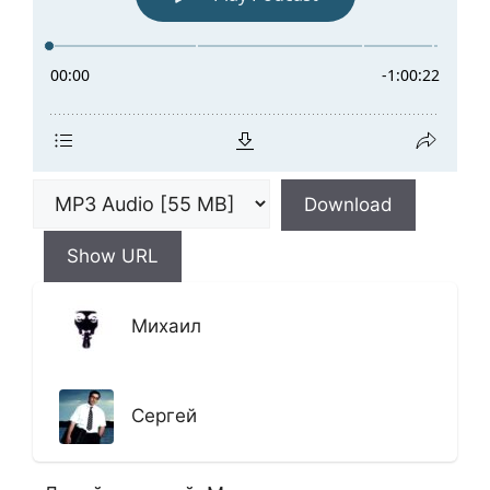
Download
Show URL
Михаил
Сергей