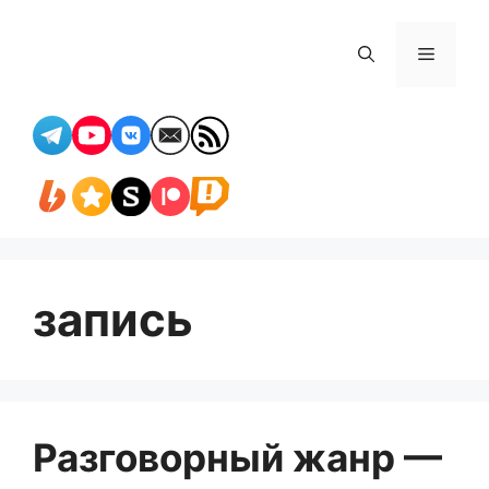
Перейти
к
Меню
содержимому
запись
Разговорный жанр —