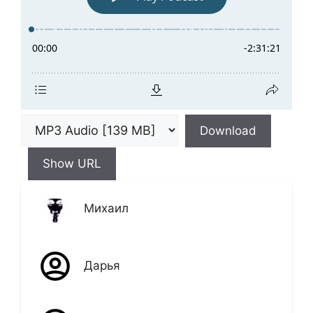
Download
Show URL
Михаил
Дарья