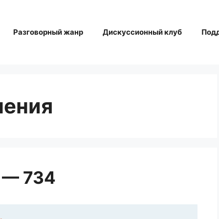
Разговорный жанр
Дискуссионный клуб
Под
чения
 — 734