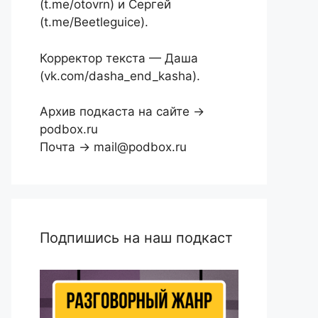
(t.me/otovrn) и Сергей
(t.me/Beetleguice).
Корректор текста — Даша
(vk.com/dasha_end_kasha).
Архив подкаста на сайте →
podbox.ru
Почта → mail@podbox.ru
Подпишись на наш подкаст