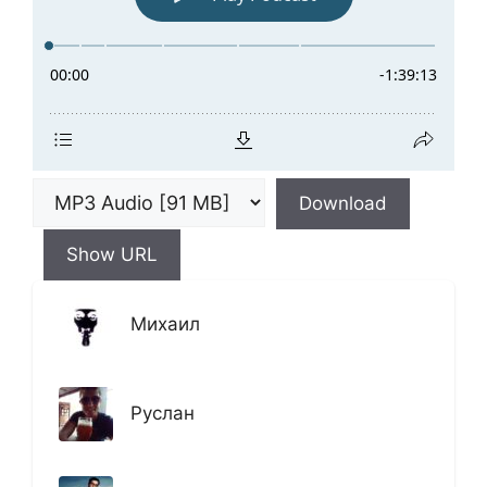
Download
Show URL
Михаил
Руслан