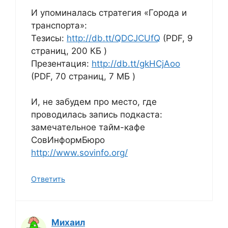
И упоминалась стратегия «Города и
транспорта»:
Тезисы:
http://db.tt/QDCJCUfQ
(PDF, 9
страниц, 200 КБ )
Презентация:
http://db.tt/gkHCjAoo
(PDF, 70 страниц, 7 МБ )
И, не забудем про место, где
проводилась запись подкаста:
замечательное тайм-кафе
СовИнформБюро
http://www.sovinfo.org/
Ответить
Михаил