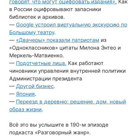
говорят, что могут оцифровать издания».
Как
в России оцифровывают запасники
библиотек и архивов.
—
Google устроил виртуальную экскурсию по
Большому театру
.
—
«Двачеры» показали патриотам
из
«Одноклассников» цитаты Милона Энтео и
Меркель-Матвиенко.
—
Подотчетные лица.
Как работают
чиновники управления внутренней политики
Администрации президента
—
Другой бизнес
.
—
Япония
.
—
Переезд в деревню: решение, дом, новый
образ жизни
.
Всё это вы услышите в 190-м эпизоде
подкаста «Разговорный жанр».