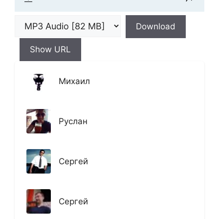
Download
Show URL
Михаил
Руслан
Сергей
Сергей