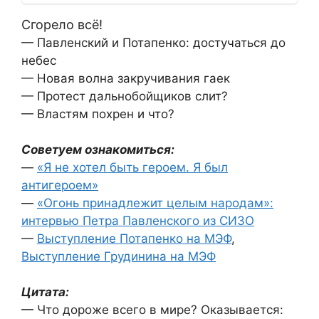
Сгорело всё!
— Павленский и Потапенко: достучаться до
небес
— Новая волна закручивания гаек
— Протест дальнобойщиков слит?
— Властям похрен и что?
Советуем ознакомиться:
—
«Я не хотел быть героем. Я был
антигероем»
—
«Огонь принадлежит целым народам»:
интервью Петра Павленского из СИЗО
—
Выступление Потапенко на МЭФ
,
Выступление Грудинина на МЭФ
Цитата:
— Что дороже всего в мире? Оказывается: