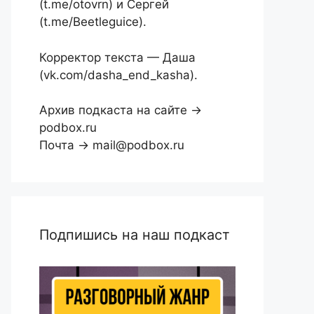
(t.me/otovrn) и Сергей
(t.me/Beetleguice).
Корректор текста — Даша
(vk.com/dasha_end_kasha).
Архив подкаста на сайте →
podbox.ru
Почта → mail@podbox.ru
Подпишись на наш подкаст