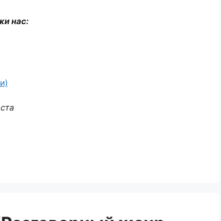
жи нас:
и)
аста