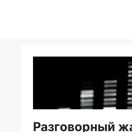
Перейти
к
содержимому
Разговорный ж