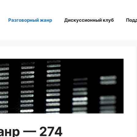
Разговорный жанр
Дискуссионный клуб
Под
анр — 274