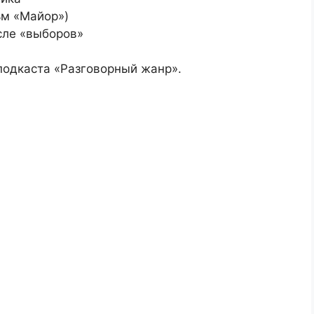
ьм «Майор»)
сле «выборов»
подкаста «Разговорный жанр».