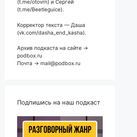
(t.me/otovrn) и Сергей
(t.me/Beetleguice).
Корректор текста — Даша
(vk.com/dasha_end_kasha).
Архив подкаста на сайте →
podbox.ru
Почта → mail@podbox.ru
Подпишись на наш подкаст