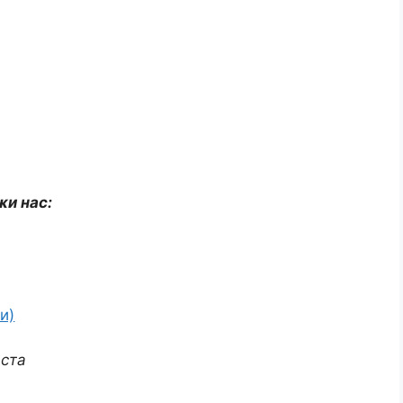
жи нас:
и)
аста