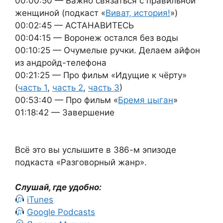
00:00:50 — Важно связаться с правильной
женщиной (подкаст «
Виват, история!
»)
00:02:45 — АСТАНАВИТЕСЬ
00:04:15 — Воронеж остался без воды
00:10:25 — Очумелые ручки. Делаем айфон
из андройд-телефона
00:21:25 — Про фильм «Идущие к чёрту»
(
часть 1
,
часть 2
,
часть 3
)
00:53:40 — Про фильм «
Бремя цыган
»
01:18:42 — Завершение
Всё это вы услышите в 386-м эпизоде
подкаста «Разговорный жанр».
Слушай, где удобно:
iTunes
Google Podcasts