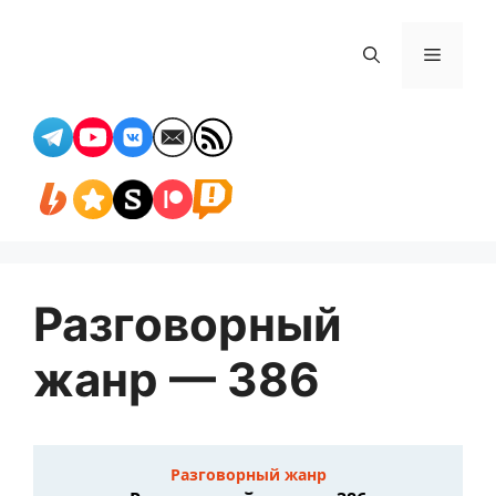
Перейти
к
Меню
содержимому
Разговорный
жанр — 386