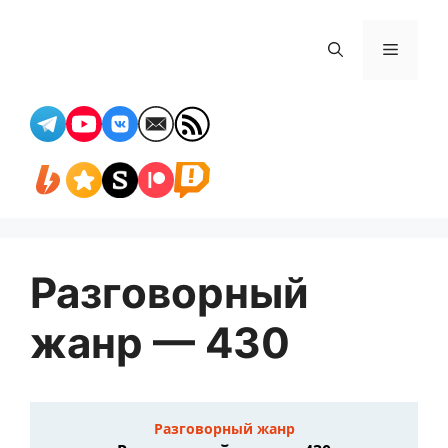
Перейти
к
Меню
содержимому
Разговорный
жанр — 430