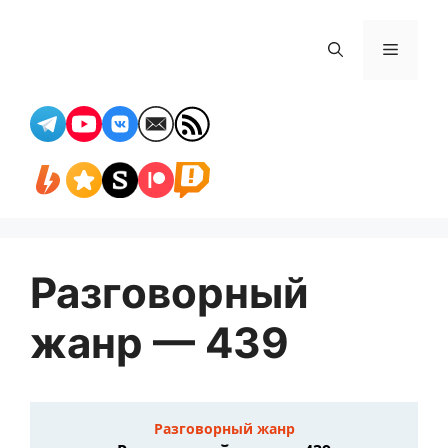
Перейти
к
Меню
содержимому
Разговорный
жанр — 439