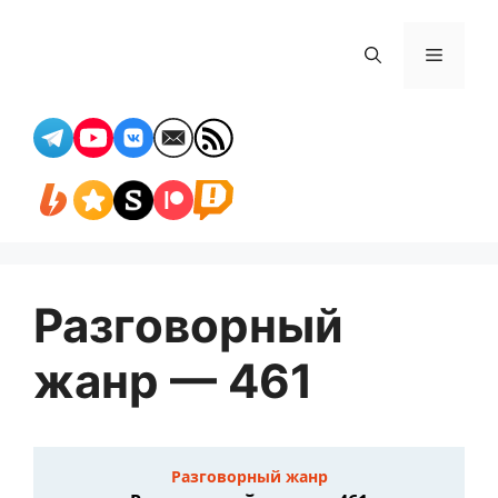
Перейти
к
Меню
содержимому
Разговорный
жанр — 461