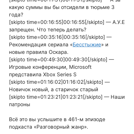
какую суммы вы бы отсидели в тюрьме 3
года?
[skipto time=00:16:55]00:16:55[/skipto] — А.У.Е
запрещен. Что теперь делать?
[skipto time=00:35:16]00:35:16[/skipto] —
Рекомендация сериала «
Бесстыжие
» и
новые правила Оскара.
[skipto time=00:49:30]00:49:30[/skipto] —
Игровые конференции, Microsoft
представила Xboх Series S
[skipto time=01:16:02]01:16:02[/skipto] —
Новичок новый, а старичок старый
[skipto time=01:23:21]01:23:21[/skipto] — Наши
патроны
Всё это вы услышите в 461-м эпизоде
подкаста «Разговорный жанр».