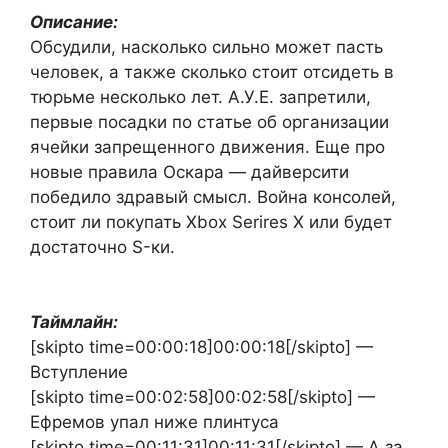
Описание:
Обсудили, насколько сильно может пасть
человек, а также сколько стоит отсидеть в
тюрьме несколько лет. А.У.Е. запретили,
первые посадки по статье об организации
ячейки запрещенного движения. Еще про
новые правила Оскара — дайверсити
победило здравый смысл. Война консолей,
стоит ли покупать Xboх Serires X или будет
достаточно S-ки.
Таймлайн:
[skipto time=00:00:18]00:00:18[/skipto] —
Вступление
[skipto time=00:02:58]00:02:58[/skipto] —
Ефремов упал ниже плинтуса
[skipto time=00:11:31]00:11:31[/skipto] — А за